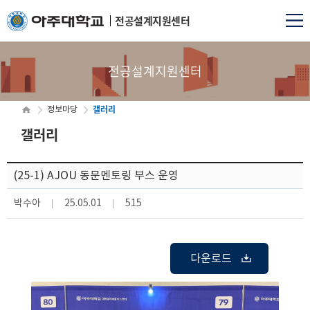
전공설계지원센터
전공설계지원센터
갤러리
정보마당
갤러리
(25-1) AJOU 동문멘토링 부스 운영
박수아
25.05.01
515
다운로드
KakaoTalk_20250501_130346756.jpg